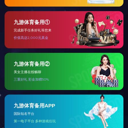
注塑机
滚丝机
倒角机
机加工车间3