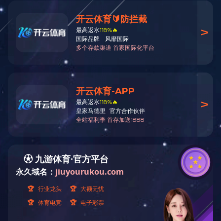
道钉车间
点击次数：1639