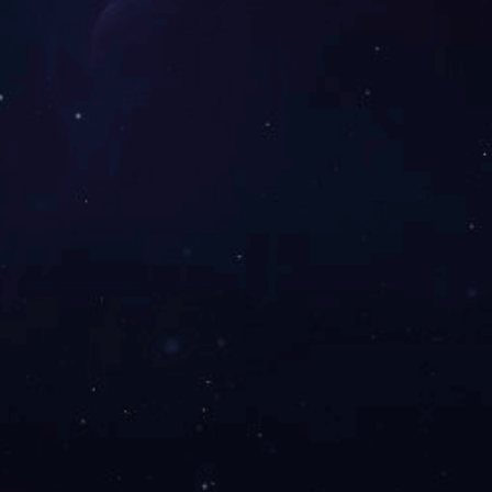
100032型直读光谱仪
相试样镶嵌机
您有任何问题，请跟我们联系！
九游（中国）
版权所有 © 九游手机入口官网
电话：0513-88890886
13375175188 传真：0513-88809886 邮箱：lijs6@tkrailway.com
tkli@tkrailway.com 地址：江苏省南通市海安市曲塘镇新楼路59号