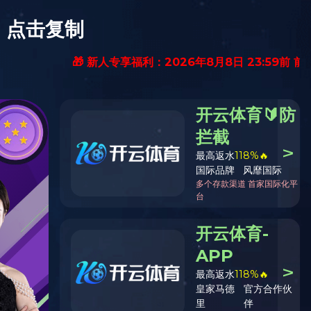
联系电话
邮箱地址
0513-88890886
lijs6@tkrailway.com
13375175188
tkli@tkrailway.com
英文版