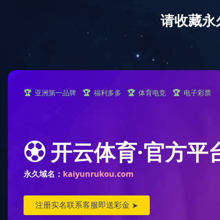
网站首页
关于铁科
产品中心