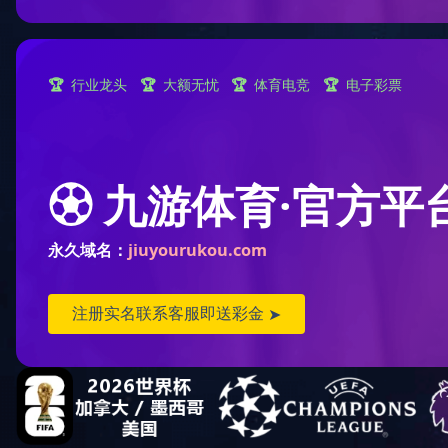
检测设备
检测设备