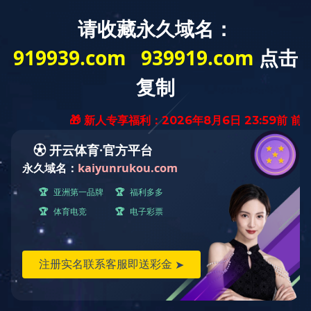
网站导航
生产设备
点击展开+
生产设备
当前位置：
首页
>
生产设备