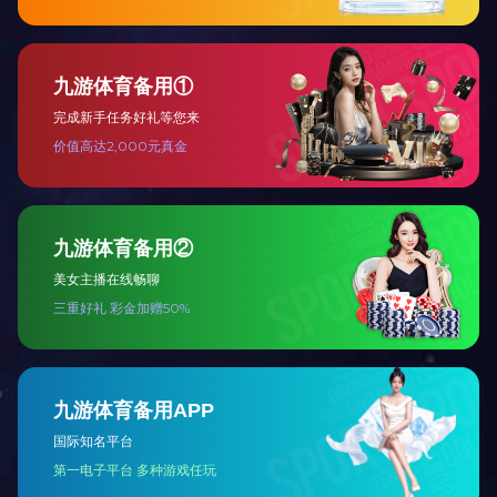
扣板7
SKL 弹条
螺纹道钉3
绝缘轨距块5