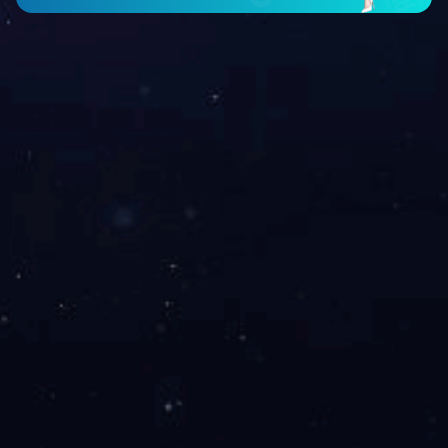
«
1
2
...
12
13
14
15
16
17
18
19
20
»
如果您有任何问题，请跟我们联系！
九游（中国）
版权所有 © 九游手机入口官网
电话：0513-88890886
13375175188 传真：0513-88809886 邮箱：lijs6@tkrailway.com
tkli@tkrailway.com 地址：江苏省南通市海安市曲塘镇新楼路59号
乐动网站_乐动中国
|
九游网页版在线_九游（中国）
|
星空体育·（StarSky Sports）
官方网站_星空（中国）
|
世界杯在线_世界杯在线(China)
|
米兰平台
|
九游(NINE