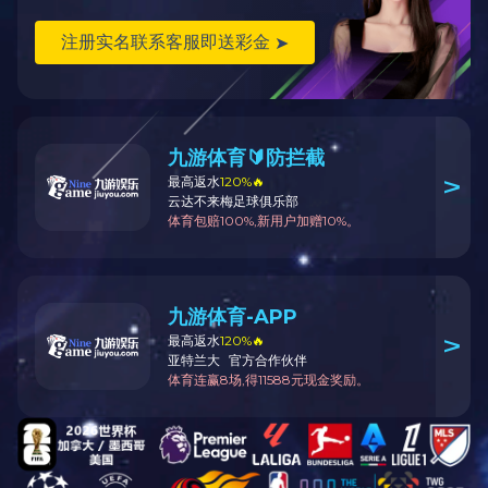
半圆头螺栓2
锻造件5
汽车扳手头
套管2