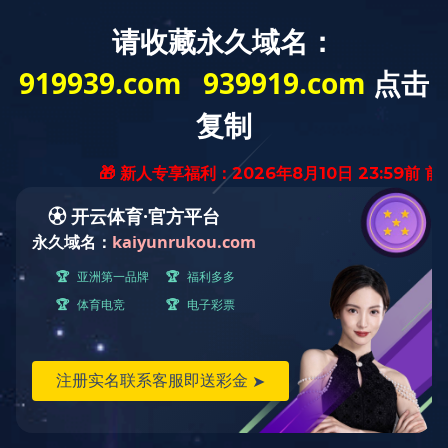
13375175188' />
网站导航
专业设备及模具
点击展开+
自动加热送饮料机定制