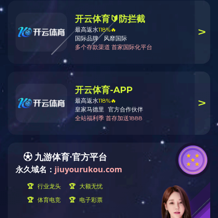
当前位置：
首页
>
产品中心
>
铁路轨道交通器材
>
铁路道钉
螺纹道钉18
点击次数：1589