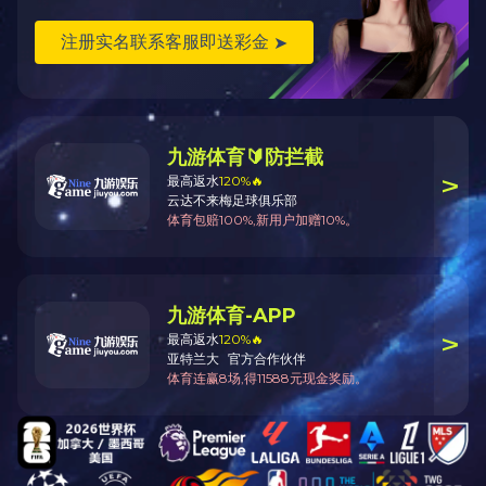
螺纹道钉18
上一篇：
锥形螺纹道钉
下一篇：
螺纹道钉17
如果您有任何问题，请跟我们联系！
九游（中国）
版权所有 © 九游手机入口官网
电话：0513-88890886
13375175188 传真：0513-88809886 邮箱：lijs6@tkrailway.com
tkli@tkrailway.com 地址：江苏省南通市海安市曲塘镇新楼路59号
乐动网站_乐动中国
|
九游网页版在线_九游（中国）
|
星空体育·（StarSky Sports）